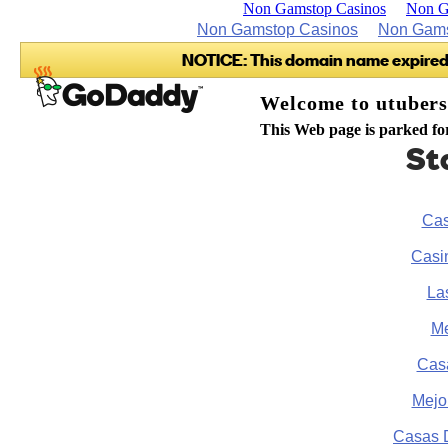
Non Gamstop Casinos
Non G