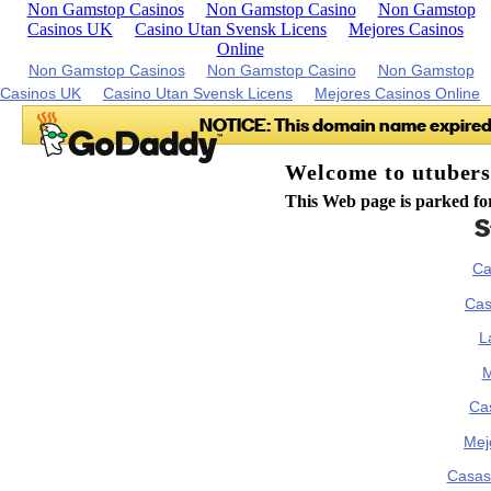
Non Gamstop Casinos
Non Gamstop Casino
Non Gamstop
Casinos UK
Casino Utan Svensk Licens
Mejores Casinos
Online
Staff favorites
Casinos Not On Gamstop
Casino Sin Licencia España
Las Casas De Apuestas
Mejor Casino En Línea
Casas De Apuestas Bonos
Mejor Casino Online México
Casas De Apuestas En Colombia
Tragaperra Online Dinero Real
Nuevos Casinos Online España
Crypto Casino España