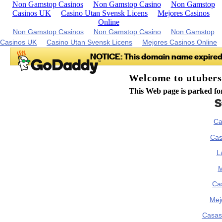
Non Gamstop Casinos
Non Gamstop Casino
Non Gamstop
Casinos UK
Casino Utan Svensk Licens
Mejores Casinos
Online
Staff favorites
Casinos Not On Gamstop
Casino Sin Licencia España
Las Casas De Apuestas
Mejor Casino En Línea
Casas De Apuestas Bonos
Mejor Casino Online México
Casas De Apuestas En Colombia
Tragaperra Online Dinero Real
Nuevos Casinos Online España
Crypto Casino España