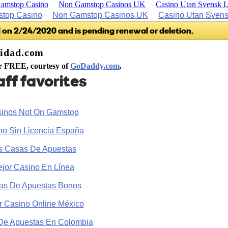
amstop Casino
Non Gamstop Casinos UK
Casino Utan Svensk L
Staff favorites
Casinos Not On Gamstop
Casino Sin Licencia España
Las Casas De Apuestas
Mejor Casino En Línea
Casas De Apuestas Bonos
Mejor Casino Online México
Casas De Apuestas En Colombia
Tragaperra Online Dinero Real
Nuevos Casinos Online España
Crypto Casino España