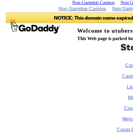
Non Gamstop Casinos
Non G