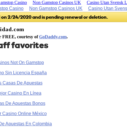
amstop Casino
Non Gamstop Casinos UK
Casino Utan Svensk L
Staff favorites
Casinos Not On Gamstop
Casino Sin Licencia España
Las Casas De Apuestas
Mejor Casino En Línea
Casas De Apuestas Bonos
Mejor Casino Online México
Casas De Apuestas En Colombia
Tragaperra Online Dinero Real
Nuevos Casinos Online España
Crypto Casino España