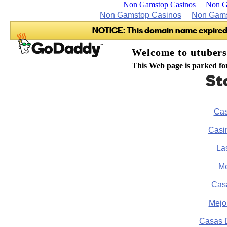
Non Gamstop Casinos
Non G