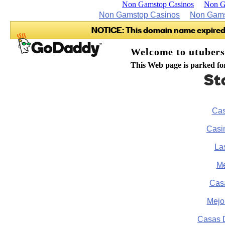
Non Gamstop Casinos
Non G