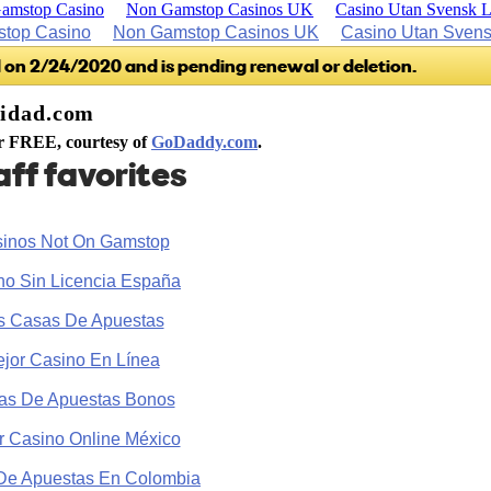
amstop Casino
Non Gamstop Casinos UK
Casino Utan Svensk L
Staff favorites
Casinos Not On Gamstop
Casino Sin Licencia España
Las Casas De Apuestas
Mejor Casino En Línea
Casas De Apuestas Bonos
Mejor Casino Online México
Casas De Apuestas En Colombia
Tragaperra Online Dinero Real
Nuevos Casinos Online España
Crypto Casino España