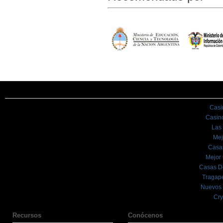
Casi
Casin
Las
Mej
Casa
Mejor
Casas D
Tragape
Nuevos 
Cry
Recursos
Conócenos