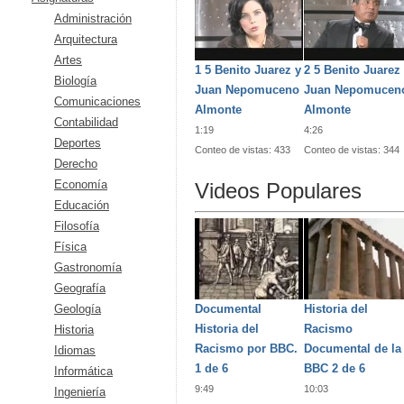
Administración
Arquitectura
Artes
1 5 Benito Juarez y
2 5 Benito Juarez
Biología
Juan Nepomuceno
Juan Nepomucen
Comunicaciones
Almonte
Almonte
Contabilidad
1:19
4:26
Deportes
Conteo de vistas
433
Conteo de vistas
344
Derecho
Economía
Videos Populares
Educación
Filosofía
Física
Gastronomía
Geografía
Geología
Documental
Historia del
Historia del
Racismo
Historia
Racismo por BBC.
Documental de la
Idiomas
1 de 6
BBC 2 de 6
Informática
9:49
10:03
Ingeniería