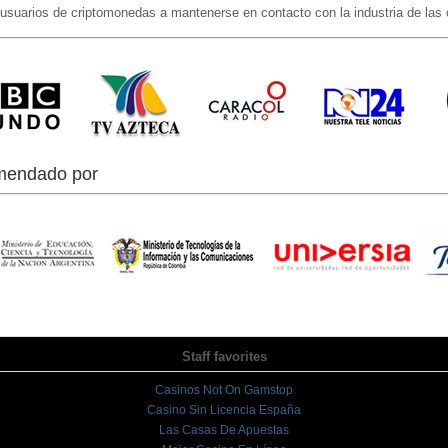
 usuarios de criptomonedas a mantenerse en contacto con la industria de las
endado por
Staff favorites
Casinos Not On Gamstop
Casino Sin Licencia España
Las Casas De Apuestas