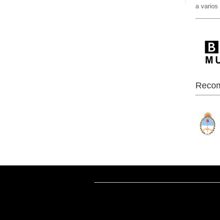
a varios
Recom