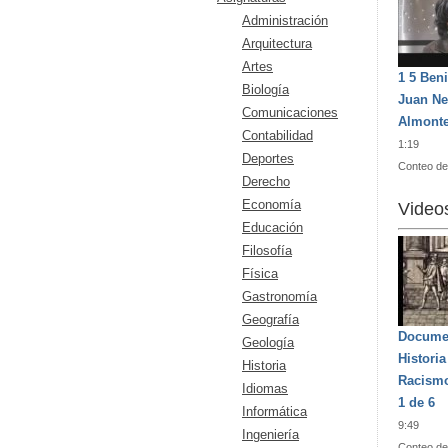
Administración
Arquitectura
Artes
1 5 Beni
Biología
Juan N
Comunicaciones
Almont
Contabilidad
1:19
Deportes
Conteo de
Derecho
Economía
Video
Educación
Filosofía
Física
Gastronomía
Geografía
Docume
Geología
Historia
Historia
Racismo
Idiomas
1 de 6
Informática
9:49
Ingeniería
Conteo de