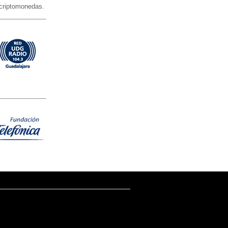
 criptomonedas.