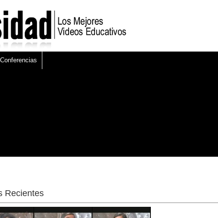
Conferencias
s Recientes