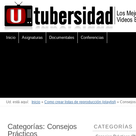
Inicio
Asignaturas
Documentales
Conferencias
Ud. está aquí:
Inicio
»
Como crear listas de reproducción (playlist)
» Consejos 
Categorías: Consejos
CATEGORÍAS
Prácticos