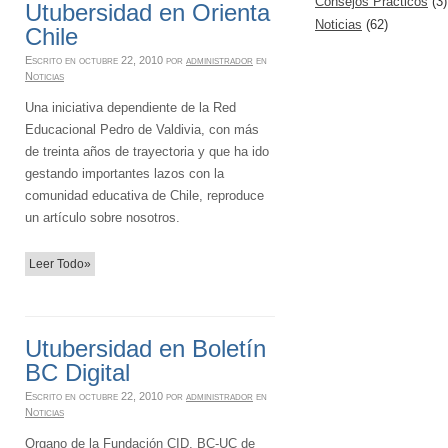
Consejos Prácticos
(3)
Utubersidad en Orienta
Noticias
(62)
Chile
Escrito en
octubre 22, 2010
por
administrador
en
Noticias
Una iniciativa dependiente de la Red
Educacional Pedro de Valdivia, con más
de treinta años de trayectoria y que ha ido
gestando importantes lazos con la
comunidad educativa de Chile, reproduce
un artículo sobre nosotros.
Leer Todo»
Utubersidad en Boletín
BC Digital
Escrito en
octubre 22, 2010
por
administrador
en
Noticias
Organo de la Fundación CID, BC-UC de