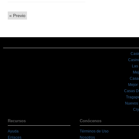
«
Previo
Casi
Casin
Las
Mej
Casa
Mejor
Casas D
Tragape
Nuevos 
Cry
Recursos
Conócenos
Ayuda
Términos de Uso
Enlaces
Nosotros