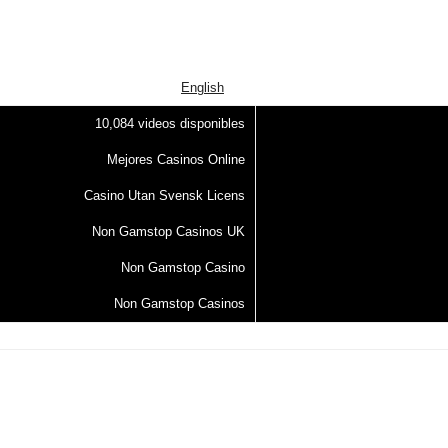
English
10,084 videos disponibles
Mejores Casinos Online
Casino Utan Svensk Licens
Non Gamstop Casinos UK
Non Gamstop Casino
Non Gamstop Casinos