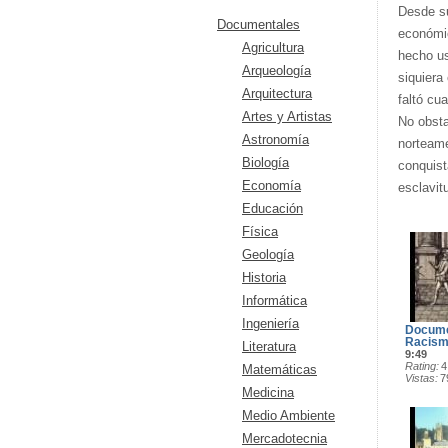
Desde su
Documentales
económic
Agricultura
hecho us
Arqueología
siquiera
Arquitectura
faltó cu
Artes y Artistas
No obsta
Astronomía
norteame
Biología
conquist
Economía
esclavit
Educación
Física
Geología
Historia
Informática
Ingeniería
Documen
Racism
Literatura
9:49
Rating
4
Matemáticas
Vistas
7
Medicina
Medio Ambiente
Mercadotecnia