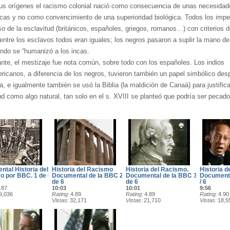
s orígenes el racismo colonial nació como consecuencia de unas necesidad
as y no como convencimiento de una superioridad biológica. Todos los impe
o de la esclavitud (británicos, españoles, griegos, romanos…) con criterios de
 entre los esclavos todos eran iguales; los negros pasaron a suplir la mano d
ando se “humanizó a los incas.
nte, el mestizaje fue nota común, sobre todo con los españoles. Los indios
ricanos, a diferencia de los negros, tuvieron también un papel simbólico de
a, e igualmente también se usó la Biblia (la maldición de Canaá) para justifica
ud como algo natural, tan solo en el s. XVIII se planteó que podría ser pecado
tal Historia del
Historia del Racismo
Historia del Racismo.
Historia d
o por BBC. 1 de 6
Documental de la BBC 2
Documental de la BBC 3
Documenta
de 6
de 6
/ 6
.87
10:03
10:01
9:56
9,036
Rating
4.89
Rating
4.89
Rating
4.90
Vistas
32,171
Vistas
21,710
Vistas
18,5