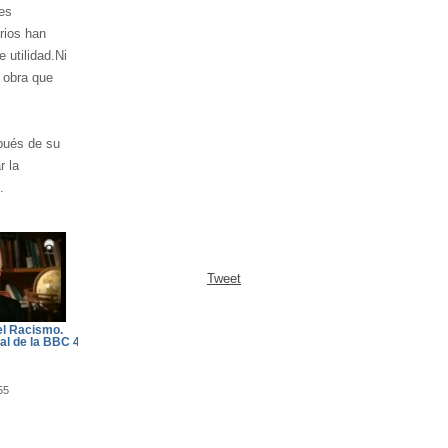
es
rios han
 utilidad.Ni
e obra que
spués de su
r la
.
Tweet
el Racismo.
l de la BBC 4
55