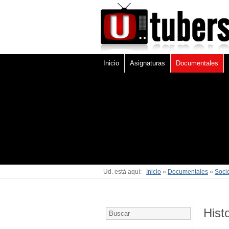
Inicio
Asignaturas
Documentales
Ud. está aquí:
Inicio
»
Documentales
»
Soci
Hist