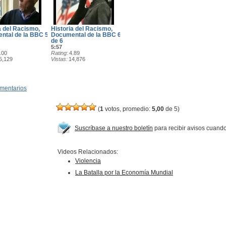
a del Racismo,
Historia del Racismo,
ntal de la BBC 5
Documental de la BBC 6
de 6
5:57
.00
Rating
4.89
5,129
Vistas
14,876
mentarios
(
1
votos, promedio:
5,00
de 5)
Suscríbase a nuestro boletín
para recibir avisos cuand
Videos Relacionados:
Violencia
La Batalla por la Economía Mundial