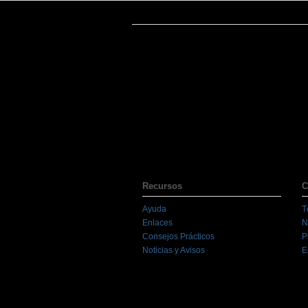
Recursos
C
Ayuda
T
Enlaces
N
Consejos Prácticos
P
Noticias y Avisos
E