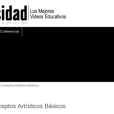
Conferencias
Conceptos Artísticos Básicos
eptos Artísticos Básicos