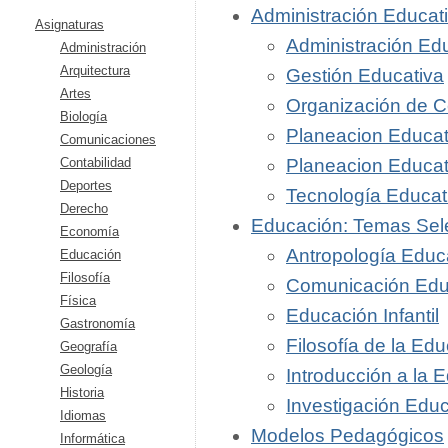
Administración Educat
Asignaturas
Administración Ed
Administración
Arquitectura
Gestión Educativa
Artes
Organización de Cen
Biología
Planeacion Educat
Comunicaciones
Contabilidad
Planeacion Educat
Deportes
Tecnología Educati
Derecho
Educación: Temas Sel
Economía
Antropología Educ
Educación
Filosofía
Comunicación Edu
Física
Educación Infantil
Gastronomía
Filosofía de la Ed
Geografía
Geología
Introducción a la 
Historia
Investigación Educ
Idiomas
Modelos Pedagógicos
Informática