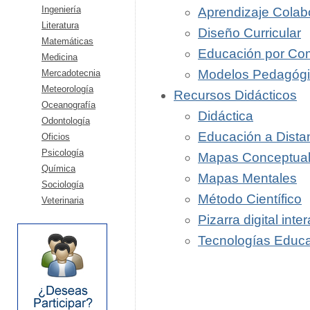
Ingeniería
Aprendizaje Colab
Literatura
Diseño Curricular
Matemáticas
Educación por Co
Medicina
Modelos Pedagógic
Mercadotecnia
Meteorología
Recursos Didácticos
Oceanografía
Didáctica
Odontología
Educación a Dista
Oficios
Psicología
Mapas Conceptua
Química
Mapas Mentales
Sociología
Método Científico
Veterinaria
Pizarra digital inte
Tecnologías Educa