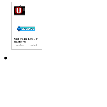
Utubersidad
en
Twitter
Utubersidad tiene 184
seguidores
colabora
botellod