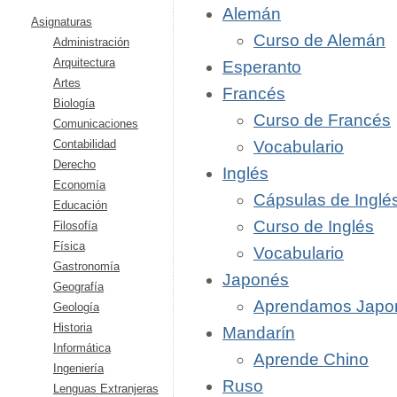
Alemán
Asignaturas
Curso de Alemán
Administración
Arquitectura
Esperanto
Artes
Francés
Biología
Curso de Francés
Comunicaciones
Contabilidad
Vocabulario
Derecho
Inglés
Economía
Cápsulas de Inglé
Educación
Curso de Inglés
Filosofía
Física
Vocabulario
Gastronomía
Japonés
Geografía
Aprendamos Japo
Geología
Historia
Mandarín
Informática
Aprende Chino
Ingeniería
Ruso
Lenguas Extranjeras