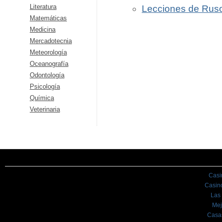
Literatura
Lecciones de Rus
Matemáticas
Medicina
Mercadotecnia
Meteorología
Oceanografía
Odontología
Psicología
Química
Veterinaria
Casi
Casin
Las
Mej
Casa