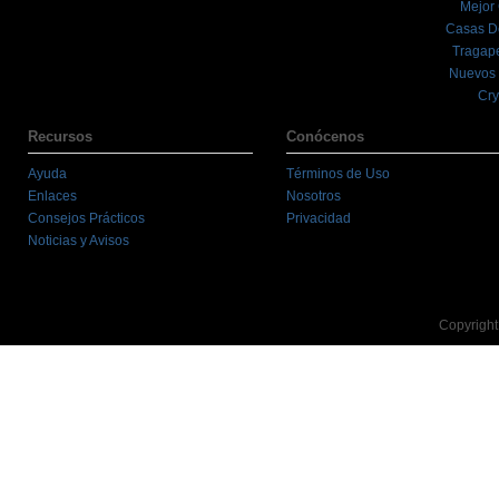
Mejor
Casas D
Tragape
Nuevos 
Cry
Recursos
Conócenos
Ayuda
Términos de Uso
Enlaces
Nosotros
Consejos Prácticos
Privacidad
Noticias y Avisos
Copyright