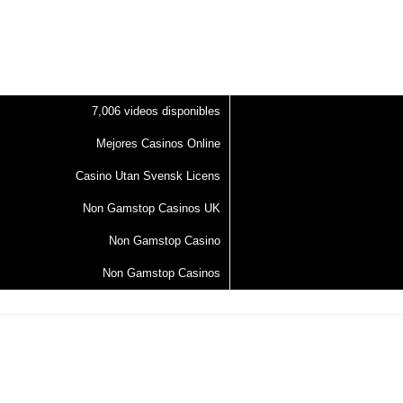
7,006 videos disponibles
Mejores Casinos Online
Casino Utan Svensk Licens
Non Gamstop Casinos UK
Non Gamstop Casino
Non Gamstop Casinos