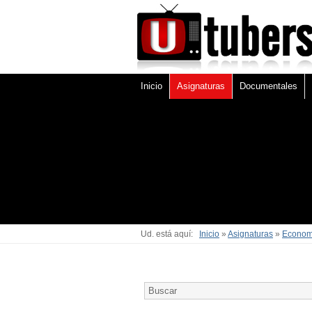
Inicio
Asignaturas
Documentales
Ud. está aquí:
Inicio
»
Asignaturas
»
Econom