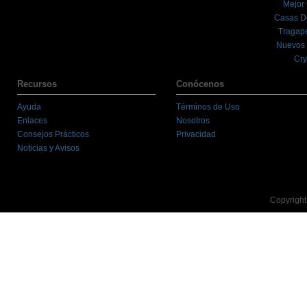
Mejor
Casas D
Tragape
Nuevos 
Cry
Recursos
Conócenos
Ayuda
Términos de Uso
Enlaces
Nosotros
Consejos Prácticos
Privacidad
Noticias y Avisos
Copyright