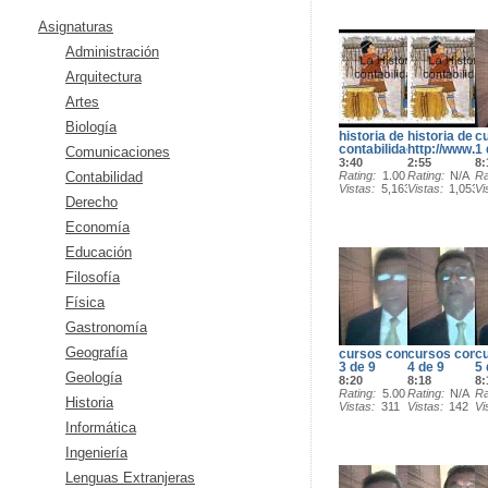
Asignaturas
Administración
Arquitectura
Artes
Biología
historia de la
historia de la
cu
contabilidad
http://www.j
1 
Comunicaciones
3:40
2:55
8:
Contabilidad
Rating
1.00
Rating
N/A
Ra
Vistas
5,163
Vistas
1,053
Vi
Derecho
Economía
Educación
Filosofía
Física
Gastronomía
Geografía
cursos contabilidad -
cursos contab
cu
3 de 9
4 de 9
5 
Geología
8:20
8:18
8:
Rating
5.00
Rating
N/A
Ra
Historia
Vistas
311
Vistas
142
Vi
Informática
Ingeniería
Lenguas Extranjeras