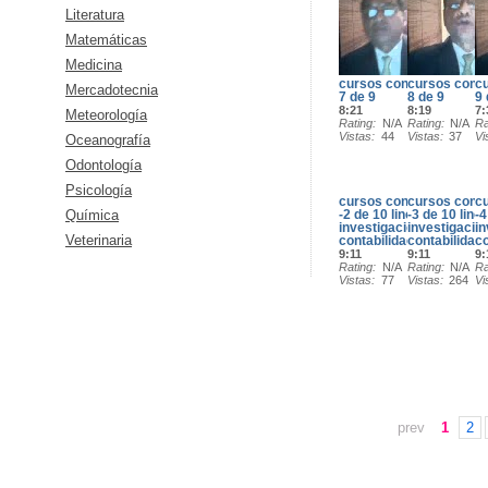
Literatura
Matemáticas
Medicina
cursos contabilidad -
cursos contab
cu
Mercadotecnia
7 de 9
8 de 9
9 
8:21
8:19
7:
Meteorología
Rating
N/A
Rating
N/A
Ra
Vistas
44
Vistas
37
Vi
Oceanografía
Odontología
Psicología
cursos contabilidad
cursos conta
cu
Química
-2 de 10 lineas de
-3 de 10 line
-4
investigacion en
investigacio
in
Veterinaria
contabilidad
contabilidad
co
9:11
9:11
9:
Rating
N/A
Rating
N/A
Ra
Vistas
77
Vistas
264
Vi
prev
1
2