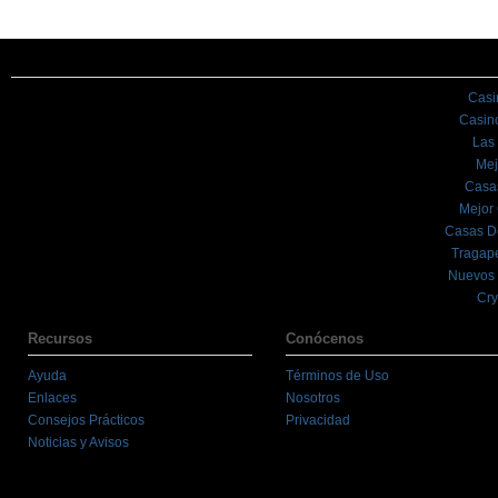
Casi
Casin
Las
Mej
Casa
Mejor
Casas D
Tragape
Nuevos 
Cry
Recursos
Conócenos
Ayuda
Términos de Uso
Enlaces
Nosotros
Consejos Prácticos
Privacidad
Noticias y Avisos