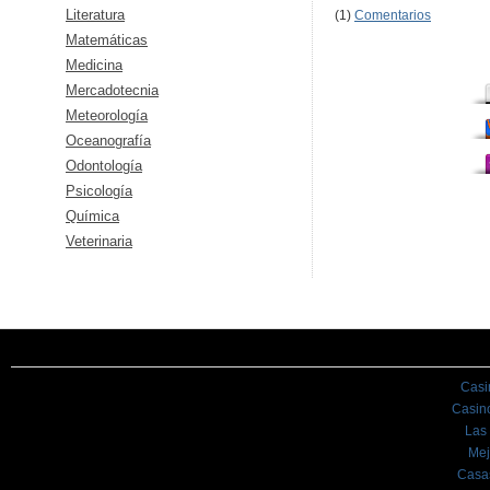
Literatura
(1)
Comentarios
Matemáticas
Medicina
Mercadotecnia
Meteorología
Oceanografía
Odontología
Psicología
Química
Veterinaria
Casi
Casin
Las
Mej
Casa