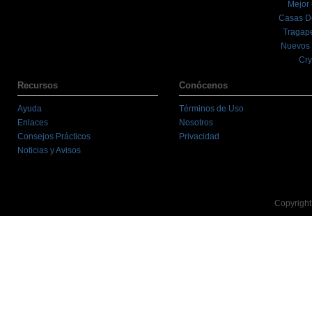
Mejor
Casas D
Tragape
Nuevos 
Cry
Recursos
Conócenos
Ayuda
Términos de Uso
Enlaces
Nosotros
Consejos Prácticos
Privacidad
Noticias y Avisos
Copyright