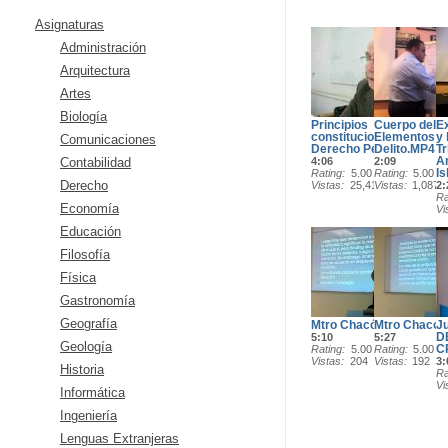
Asignaturas
Administración
Arquitectura
Artes
Biología
Principios
Cuerpo del De
Ex
constitucionales del
Elementos d
y 
Comunicaciones
Derecho Penal
Delito.MP4
Tr
A
Contabilidad
4:06
2:09
Is
Rating
5.00
Rating
5.00
Derecho
Vistas
25,410
Vistas
1,087
2:
Ra
Economía
Vi
Educación
Filosofía
Física
Gastronomía
Geografía
Mtro Chacón2
Mtro Chacón
Ju
D
5:10
5:27
Geología
C
Rating
5.00
Rating
5.00
Vistas
204
Vistas
192
3:
Historia
Ra
Vi
Informática
Ingeniería
Lenguas Extranjeras