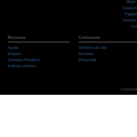
Mejor
Casas D
Tragape
Nuevos 
Cry
Recursos
Conócenos
Ayuda
Términos de Uso
Enlaces
Nosotros
Consejos Prácticos
Privacidad
Noticias y Avisos
Copyright