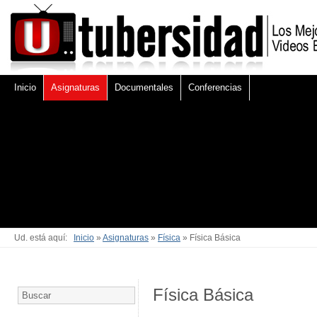
Inicio
Asignaturas
Documentales
Conferencias
Ud. está aquí:
Inicio
»
Asignaturas
»
Física
» Física Básica
Física Básica