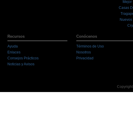
Mejor
Casas D
Tragape
Nuevos 
Cry
Recursos
Conócenos
Ayuda
Términos de Uso
Enlaces
Nosotros
Consejos Prácticos
Privacidad
Noticias y Avisos
Copyright