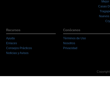
Mejor
Casas D
Tragape
Nuevos 
Cry
Recursos
Conócenos
Ayuda
Términos de Uso
Enlaces
Nosotros
Consejos Prácticos
Privacidad
Noticias y Avisos
Copyright