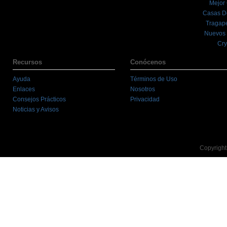
Mejor
Casas D
Tragape
Nuevos 
Cry
Recursos
Conócenos
Ayuda
Términos de Uso
Enlaces
Nosotros
Consejos Prácticos
Privacidad
Noticias y Avisos
Copyright