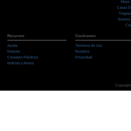
Mejor
Casas D
Tragape
Nuevos 
Cry
Recursos
Conócenos
Ayuda
Términos de Uso
Enlaces
Nosotros
Consejos Prácticos
Privacidad
Noticias y Avisos
Copyright