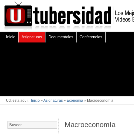
Inicio
Asignaturas
Documentales
Conferencias
Ud. está aquí:
Inicio
»
Asignaturas
»
Economía
» Macroeconomía
Macroeconomía